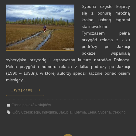
Syberia często kojarzy
się z ponurą mroźną
krainą usłaną łagrami
stalinowskimi.
Tymczasem pełna
przygód relacja z kilku
podróży po Jakucji
pokaże wspaniałą
syberyjską przyrodę i egzotyczną kulturę narodów Północy.
Pełna przygód i humoru relacja z kilku podróży po Jakucji
(1990 – 1993r.), w której autorzy spędzili łącznie ponad osiem
miesięcy.…
Czytaj dalej…
Oferta pokazów slajdów
Góry Czerskiego
,
Indygirka
,
Jakucja
,
Kołyma
,
Lena
,
Syberia
,
trekking