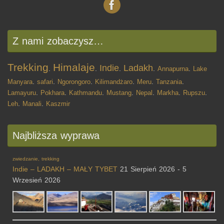
Z nami zobaczysz…
Trekking
Himalaje
Indie
Ladakh
.
.
.
.
Annapurna
.
Lake
Manyara
.
safari
.
Ngorongoro
.
Kilimandżaro
.
Meru
.
Tanzania
.
Lamayuru
.
Pokhara
.
Kathmandu
.
Mustang
.
Nepal
.
Markha
.
Rupszu
.
Leh
.
Manali
.
Kaszmir
Najbliższa wyprawa
zwiedzanie, trekking
Indie – LADAKH – MAŁY TYBET
21 Sierpień 2026 - 5
Wrzesień 2026